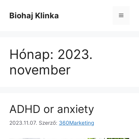
Kilépés
a
Biohaj Klinka
Menü
tartalomba
Hónap:
2023.
november
ADHD or anxiety
2023.11.07.
Szerző:
360Marketing